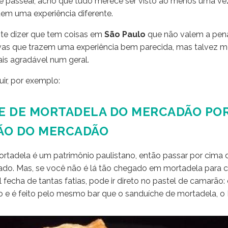
e passear, acho que tudo merece ser visto ao menos uma vez.
em uma experiência diferente.
 te dizer que tem coisas em
São Paulo
que não valem a pena
ivas que trazem uma experiência bem parecida, mas talvez m
is agradável num geral.
ir, por exemplo:
E DE MORTADELA DO MERCADÃO POR
ÃO DO MERCADÃO
rtadela é um patrimônio paulistano, então passar por cima 
cado. Mas, se você não é lá tão chegado em mortadela para
fecha de tantas fatias, pode ir direto no pastel de camarão:
so e é feito pelo mesmo bar que o sanduíche de mortadela, o