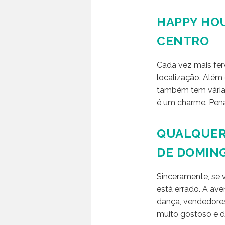
HAPPY HOU
CENTRO
Cada vez mais fer
localização. Além
também tem várias
é um charme. Pena 
QUALQUER 
DE DOMIN
Sinceramente, se 
está errado. A ave
dança, vendedores 
muito gostoso e d