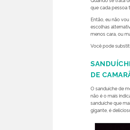
Quando se trata d
que cada pessoa t
Então, eu não vou
escolhas alternat
menos cara, ou ma
Você pode substitu
SANDUÍCH
DE CAMAR
O sanduíche de mo
não é o mais indi
sanduíche que mal 
gigante, é delicio