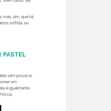
 Além disso, sei
, mas, sim, que há
enos sofrida, ou
 PASTEL
dele sem prová-lo
 comer um
 ele é igualmente
 Hocca.