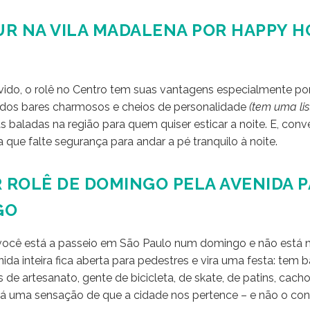
R NA VILA MADALENA POR HAPPY 
vido, o rolê no Centro tem suas vantagens especialmente po
 dos bares charmosos e cheios de personalidade
(tem uma li
 baladas na região para quem quiser esticar a noite. E, con
que falte segurança para andar a pé tranquilo à noite.
ROLÊ DE DOMINGO PELA AVENIDA P
GO
você está a passeio em São Paulo num domingo e não está n
nida inteira fica aberta para pedestres e vira uma festa: tem
de artesanato, gente de bicicleta, de skate, de patins, cacho
á uma sensação de que a cidade nos pertence – e não o cont