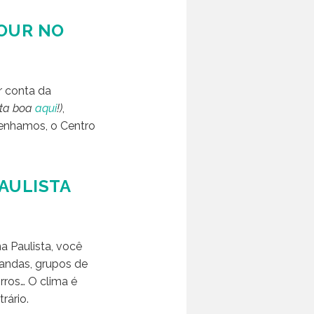
HOUR NO
r conta da
sta boa
aqui
!)
,
venhamos, o Centro
AULISTA
a Paulista, você
 bandas, grupos de
rros… O clima é
rário.