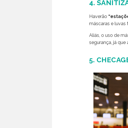
4. SANITI
Haverão
“estaçõ
máscaras e luvas 
Aliás, o uso de m
segurança, já que
5. CHECA