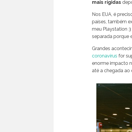
mais rígidas
depo
Nos EUA, é preciso
países, também exi
meu Playstation 3 
separada porque e
Grandes aconteci
coronavírus
for su
enorme impacto na 
até a chegada ao 