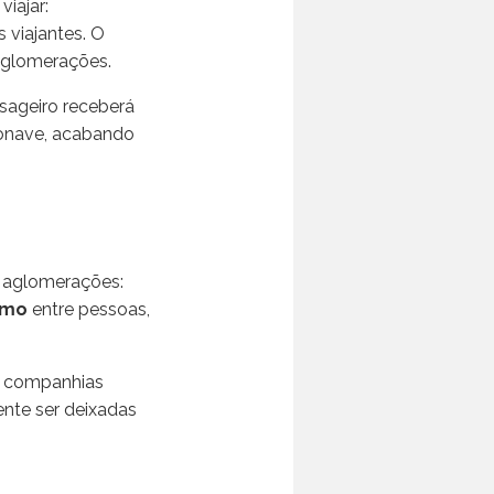
iajar:
 viajantes. O
aglomerações.
ssageiro receberá
eronave, acabando
 aglomerações:
imo
entre pessoas,
as companhias
ente ser deixadas