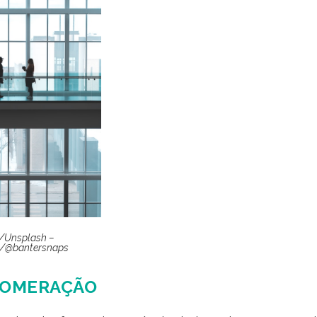
s/Unsplash –
m/@bantersnaps
GLOMERAÇÃO