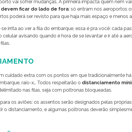
orto vai sofrer mudanças. A primeira impacta quem nem vai v
evem ficar do lado de fora
; só entram nos aeroportos os
rtos poderá ser revisto para que haja mais espaço e menos 
se irrita ao ver a fila do embarque, essa é pra você: cada pa
 celular avisando quando é hora de se levantar e ir até a a
ilas.
CIAMENTO
 cuidado extra com os pontos em que tradicionalmente há
embarque, raio-x… Todos respeitarão o
distanciamento mín
elimitado nas filas, seja com poltronas bloqueadas.
para os aviões: os assentos serão designados pelas própri
tir o distanciamento, e algumas poltronas deverão simplesm