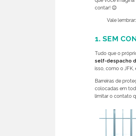
que você imagina 
contar! 😉
Vale lembrar:
1. SEM CO
Tudo que o próprio
self-despacho 
isso, como o JFK,
Barreiras de prot
colocadas em todos
limitar o contato 