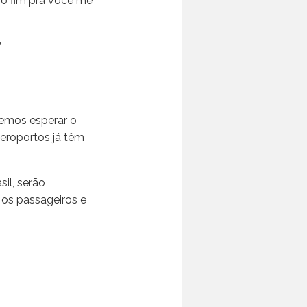
no fim pra você me
?
demos esperar o
eroportos já têm
il, serão
 os passageiros e