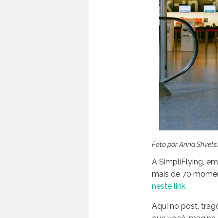
Foto por Anna Shvet
A SimpliFlying, e
mais de 70 moment
neste link
.
Aqui no post, trag