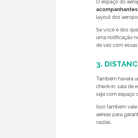
O espaço do aerop
acompanhantes d
layout dos aeropo
Se você é dos que 
uma notificação no
de vez com essas f
3. DISTAN
Também haverá um
check-in, sala de 
seja com espaço d
Isso também vale 
aéreas para garan
vazias.