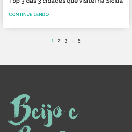
Top 3 das 3 cidades que visitei na Sicília
CONTINUE LENDO
1
2
3
…
5