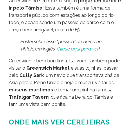
Greenwich no seu roteiro, sugiro
pegar um barco e
ir pelo Tâmisa!
Essa também é uma forma de
transporte público com estações ao longo do rio
todo, e acaba sendo um passeio de barco com o
preço bem amigável, cerca de £5.
Postei sobre esse “passeio” de barco no
TikTok, em inglês.
Clique aqui para ver
!
Greenwich é bem bonitinha. Lá, você também pode
visitar o
Greenwich Market
e suas lojinhas, passar
pelo
Cutty Sark
, um navio que transportava chá da
Ásia para o Reino Unido e hoje é museu, visitar os
museus marítimos
e tomar um pint na famosa
Trafalgar Tavern
, que fica na beira do Tâmisa e
tem uma vista bem bonita.
ONDE MAIS VER CEREJEIRAS