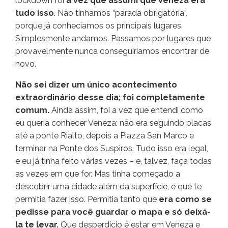
lockdown foi
a vez que assumi que Veneza era
tudo isso
. Não tínhamos “parada obrigatória”,
porque já conhecíamos os principais lugares.
Simplesmente andamos. Passamos por lugares que
provavelmente nunca conseguiríamos encontrar de
novo.
Não sei dizer um único acontecimento
extraordinário desse dia; foi completamente
comum.
Ainda assim, foi a vez que entendi como
eu queria conhecer Veneza: não era seguindo placas
até a ponte Rialto, depois a Piazza San Marco e
terminar na Ponte dos Suspiros. Tudo isso era legal,
e eu já tinha feito várias vezes – e, talvez, faça todas
as vezes em que for. Mas tinha começado a
descobrir uma cidade além da superfície, e que te
permitia fazer isso. Permitia tanto que
era como se
pedisse para você guardar o mapa e só deixá-
la te levar.
Que desperdício é estar em Veneza e