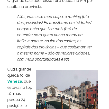
O grande causador disso foi a queda no PIB per
capita na província.
Aliás, vale esse mea culpa: o ranking fala
das províncias! Eu transformo em “cidades”
porque acho que fica mais fácil de
entender para quem nunca morou na
Itália, e porque, no fim das contas, as
capitais das províncias – que costumam ter
o mesmo nome – são as maiores cidades,
com mais oportunidades e tal.
Outra grande
queda foi de
Veneza
, que
estava no top
10, mas
perdeu 24
posições e