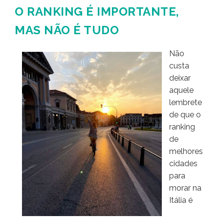
O RANKING É IMPORTANTE,
MAS NÃO É TUDO
Não
custa
deixar
aquele
lembrete
de que o
ranking
de
melhores
cidades
para
morar na
Itália é