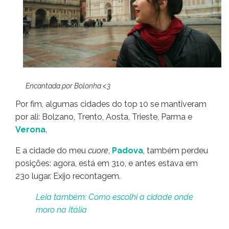
Encantada por Bolonha <3
Por fim, algumas cidades do top 10 se mantiveram
por ali: Bolzano, Trento, Aosta, Trieste, Parma e
Verona
.
E a cidade do meu
cuore
,
Padova
, também perdeu
posições: agora, está em 31o, e antes estava em
23o lugar. Exijo recontagem.
Leia também: Como escolhi a cidade onde
moro na Itália