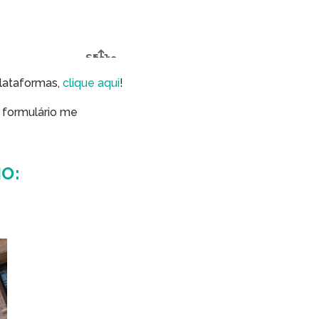
plataformas,
clique aqui
!
 formulário me
O: