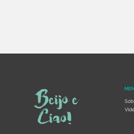
ME
Sob
Víd